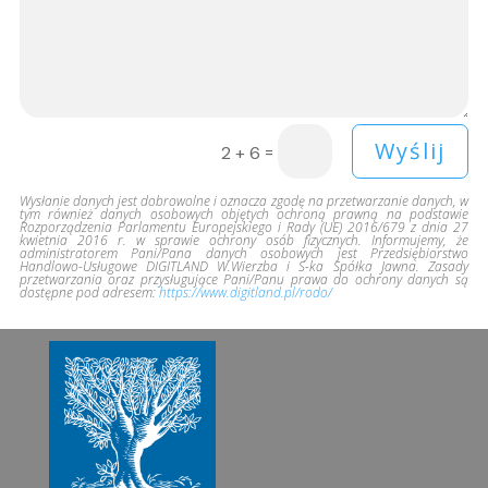
Wyślij
=
2 + 6
Wysłanie danych jest dobrowolne i oznacza zgodę na przetwarzanie danych, w
tym również danych osobowych objętych ochroną prawną na podstawie
Rozporządzenia Parlamentu Europejskiego i Rady (UE) 2016/679 z dnia 27
kwietnia 2016 r. w sprawie ochrony osób fizycznych. Informujemy, że
administratorem Pani/Pana danych osobowych jest Przedsiębiorstwo
Handlowo-Usługowe DIGITLAND W.Wierzba i S-ka Spółka Jawna. Zasady
przetwarzania oraz przysługujące Pani/Panu prawa do ochrony danych są
dostępne pod adresem:
https://www.digitland.pl/rodo/